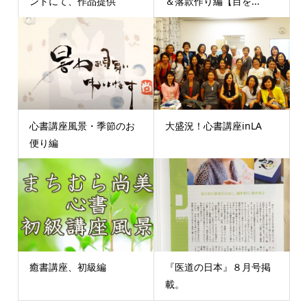
ントにて、作品提供
＆落款作り編【目を...
心書講座風景・季節のお
大盛況！心書講座inLA
便り編
癒書講座、初級編
『医道の日本』８月号掲
載。