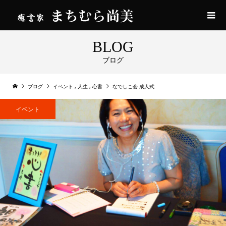
BLOG
ブログ
ブログ
イベント
,
人生
,
心書
なでしこ会 成人式
イベント