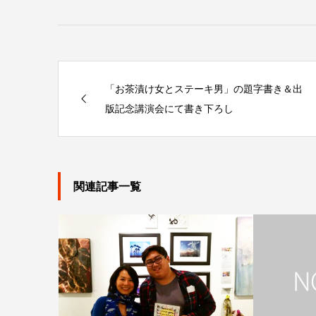
「お茶漬け女とステーキ男」の題字書き＆出
版記念講演会にて書き下ろし
関連記事一覧