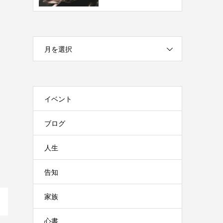
月を選択
イベント
ブログ
人生
告知
家族
心書